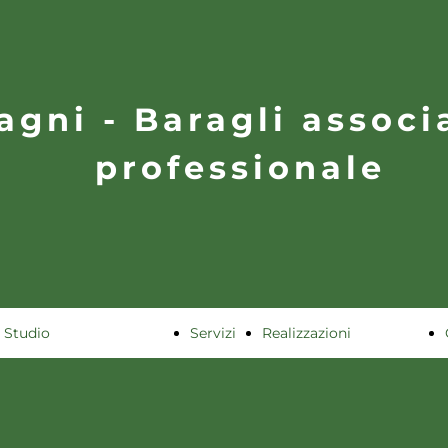
agni - Baragli associ
professionale
Studio
Servizi
Realizzazioni
Storia
Residenziali
Team
Commerciali