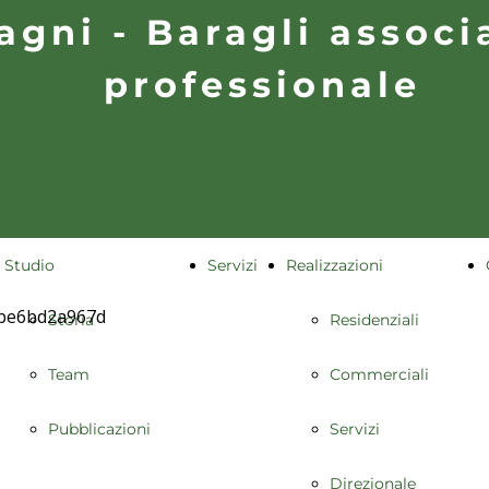
agni - Baragli associ
Pubblicazioni
Servizi
professionale
Direzionale
Studio
Servizi
Realizzazioni
Storia
Residenziali
Team
Commerciali
Pubblicazioni
Servizi
Direzionale