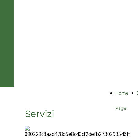
Bertagni -
Baragli
associazione
professionale
Home
Page
Servizi