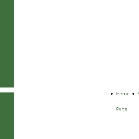
Bertagni -
Baragli
associazione
professionale
Home
Page
Bertagni -
Baragli