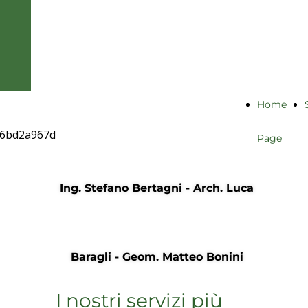
associazione
professionale
Home
Page
PROGETTAZIONE
Ing. Stefano Bertagni - Arch. Luca
E
CONSULENZE
PER L'EDILIZIA
Baragli - Geom. Matteo Bonini
I nostri servizi più